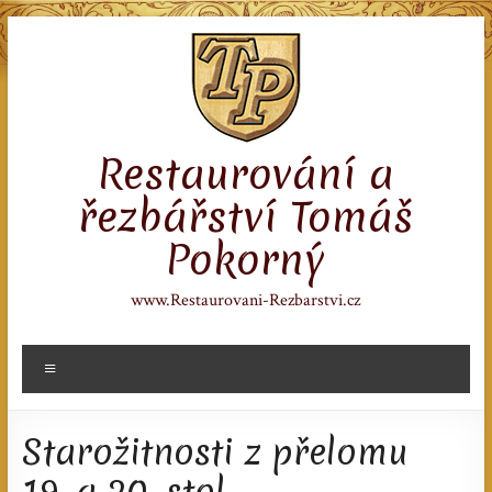
Skip
to
content
Restaurování a
řezbářství Tomáš
Pokorný
www.Restaurovani-Rezbarstvi.cz
Menu
Starožitnosti z přelomu
19. a 20. stol.