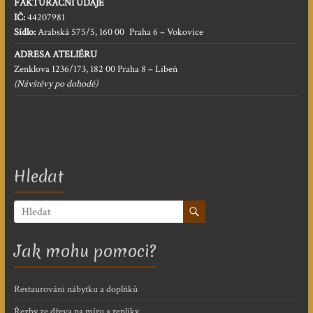
FAKTURAČNÍ ÚDAJE
IČ:
44207981
Sídlo:
Arabská 575/5, 160 00 Praha 6 – Vokovice
ADRESA ATELIÉRU
Zenklova 1236/173, 182 00 Praha 8 – Libeň
(Návštěvy po dohodě)
Hledat
Jak mohu pomoci?
Restaurování nábytku a doplňků
Řezby ze dřeva na míru a repliky