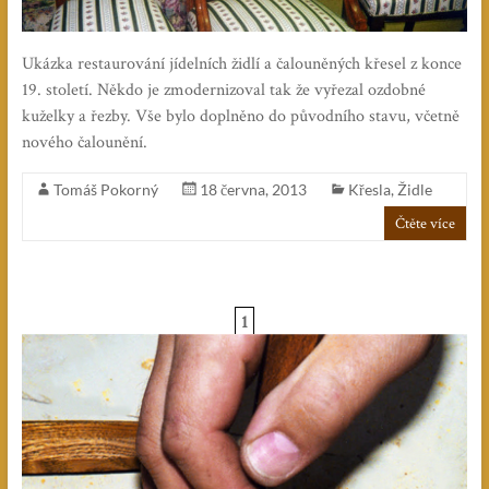
Ukázka restaurování jídelních židlí a čalouněných křesel z konce
19. století. Někdo je zmodernizoval tak že vyřezal ozdobné
kuželky a řezby. Vše bylo doplněno do původního stavu, včetně
nového čalounění.
Tomáš Pokorný
18 června, 2013
Křesla
,
Židle
Čtěte více
1