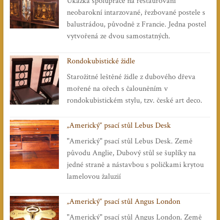
Ukázka spolupráce na restaurování
neobarokní intarzované, řezbované postele s
balustrádou, původně z Francie. Jedna postel
vytvořená ze dvou samostatných.
Rondokubistické židle
Starožitné leštěné židle z dubového dřeva
mořené na ořech s čalouněním v
rondokubistickém stylu, tzv. české art deco.
„Americký“ psací stůl Lebus Desk
"Americký" psací stůl Lebus Desk. Země
původu Anglie, Dubový stůl se šuplíky na
jedné straně a nástavbou s poličkami krytou
lamelovou žaluzií
„Americký“ psací stůl Angus London
"Americký" psací stůl Angus London. Země