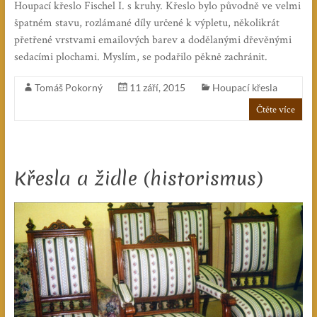
Houpací křeslo Fischel I. s kruhy. Křeslo bylo původně ve velmi
špatném stavu, rozlámané díly určené k výpletu, několikrát
přetřené vrstvami emailových barev a dodělanými dřevěnými
sedacími plochami. Myslím, se podařilo pěkně zachránit.
Tomáš Pokorný
11 září, 2015
Houpací křesla
Čtěte více
Křesla a židle (historismus)