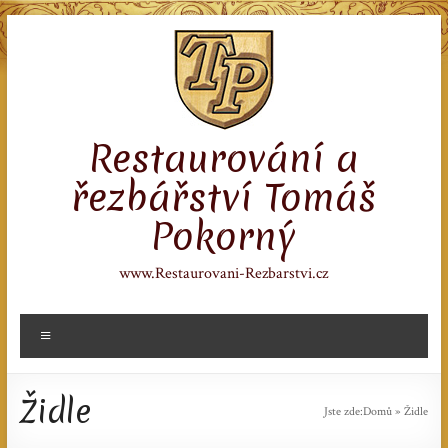
Skip
to
content
Restaurování a
řezbářství Tomáš
Pokorný
www.Restaurovani-Rezbarstvi.cz
Menu
Židle
Jste zde:
Domů
»
Židle