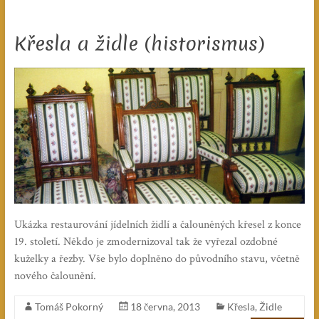
Křesla a židle (historismus)
Ukázka restaurování jídelních židlí a čalouněných křesel z konce
19. století. Někdo je zmodernizoval tak že vyřezal ozdobné
kuželky a řezby. Vše bylo doplněno do původního stavu, včetně
nového čalounění.
Tomáš Pokorný
18 června, 2013
Křesla
,
Židle