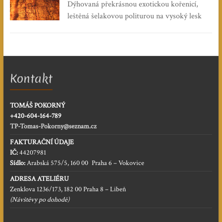
Dýhovaná překrásnou exotickou kořenicí,
leštěná šelakovou politurou na vysoký lesk
Kontakt
TOMÁŠ POKORNÝ
+420-604-164-789
TP-Tomas-Pokorny@seznam.cz
FAKTURAČNÍ ÚDAJE
IČ:
44207981
Sídlo:
Arabská 575/5, 160 00 Praha 6 – Vokovice
ADRESA ATELIÉRU
Zenklova 1236/173, 182 00 Praha 8 – Libeň
(Návštěvy po dohodě)