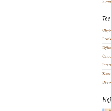
Prvor
Tec
Ohýb
Prosk
Dýhov
Čalou
Intar
Zlace
Dřev
Nej