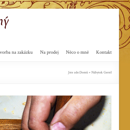
ný
vorba na zakázku
Na prodej
Něco o mně
Kontakt
Jste zde:
Domů
»
Nábytek Gerstl