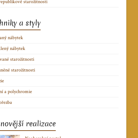
epublikové starožitnosti
hniky a styly
aný nábytek
lený nábytek
ané starožitnosti
něné starožitnosti
zie
ní a polychromie
ořezba
novější realizace