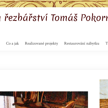
a řezbářství Tomáš Pokor
Co a jak
Realizované projekty
Restaurování nábytku
T