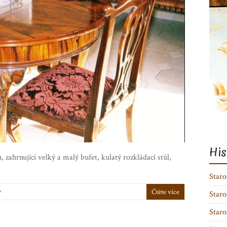
His
 zahrnující velký a malý bufet, kulatý rozkládací stůl,
Starož
y
Čtěte více
Staro
Staro