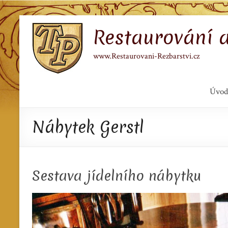
Skip
Restaurování 
to
content
www.Restaurovani-Rezbarstvi.cz
Úvod
Nábytek Gerstl
Sestava jídelního nábytku