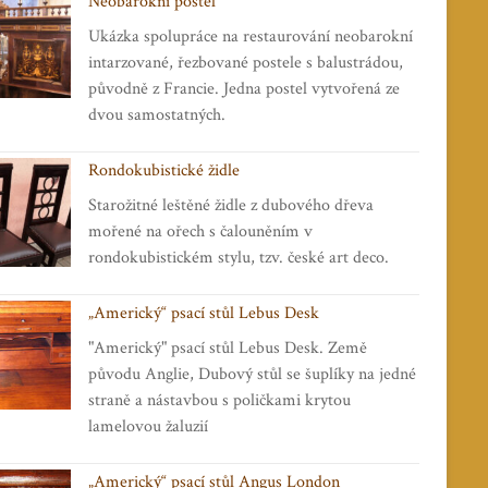
Neobarokní postel
Ukázka spolupráce na restaurování neobarokní
intarzované, řezbované postele s balustrádou,
původně z Francie. Jedna postel vytvořená ze
dvou samostatných.
Rondokubistické židle
Starožitné leštěné židle z dubového dřeva
mořené na ořech s čalouněním v
rondokubistickém stylu, tzv. české art deco.
„Americký“ psací stůl Lebus Desk
"Americký" psací stůl Lebus Desk. Země
původu Anglie, Dubový stůl se šuplíky na jedné
straně a nástavbou s poličkami krytou
lamelovou žaluzií
„Americký“ psací stůl Angus London